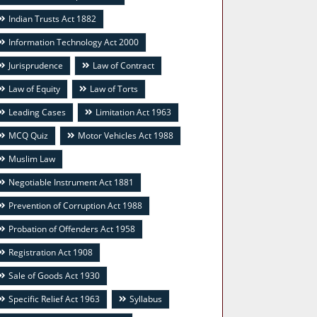
Indian Trusts Act 1882
Information Technology Act 2000
Jurisprudence
Law of Contract
Law of Equity
Law of Torts
Leading Cases
Limitation Act 1963
MCQ Quiz
Motor Vehicles Act 1988
Muslim Law
Negotiable Instrument Act 1881
Prevention of Corruption Act 1988
Probation of Offenders Act 1958
Registration Act 1908
Sale of Goods Act 1930
Specific Relief Act 1963
Syllabus