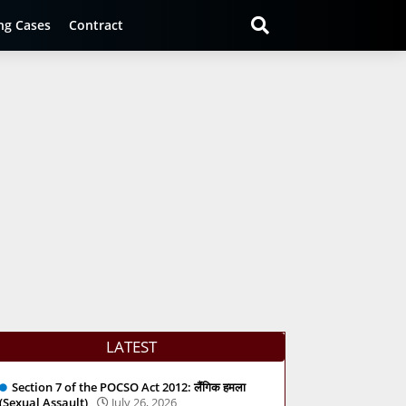
ng Cases
Contract
LATEST
Section 7 of the POCSO Act 2012: लैंगिक हमला
(Sexual Assault)
July 26, 2026