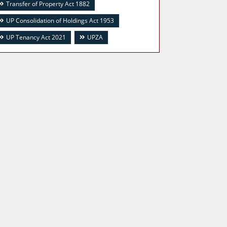
Transfer of Property Act 1882
UP Consolidation of Holdings Act 1953
UP Tenancy Act 2021
UPZA