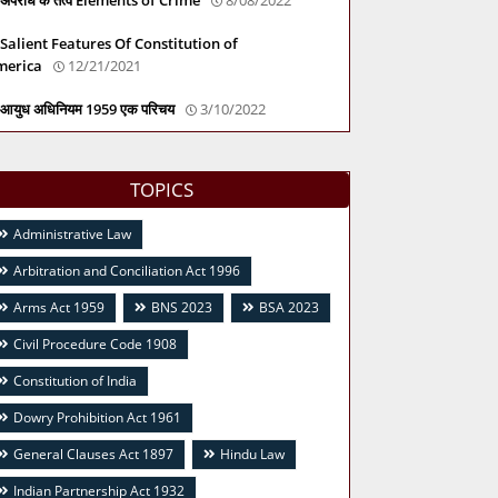
Salient Features Of Constitution of
merica
12/21/2021
आयुध अधिनियम 1959 एक परिचय
3/10/2022
TOPICS
Administrative Law
Arbitration and Conciliation Act 1996
Arms Act 1959
BNS 2023
BSA 2023
Civil Procedure Code 1908
Constitution of India
Dowry Prohibition Act 1961
General Clauses Act 1897
Hindu Law
Indian Partnership Act 1932