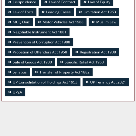
Jurisprudence
Law of Contract
Law of Equity
Law of Torts
Leading Cases
Limitation Act 1963
MCQ Quiz
Motor Vehicles Act 1988
Muslim Law
Negotiable Instrument Act 1881
Prevention of Corruption Act 1988
Probation of Offenders Act 1958
Registration Act 1908
Sale of Goods Act 1930
Specific Relief Act 1963
Syllabus
Transfer of Property Act 1882
UP Consolidation of Holdings Act 1953
UP Tenancy Act 2021
UPZA