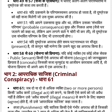
धारा 49 से 57 (सजा के प्रावधान):
ये धाराएं अलग-अलग परिस्थितियों में
दुष्प्रेरक की सजा तय करती हैं।
धारा 49:
यदि उकसाने के परिणामस्वरूप अपराध हो जाता है, तो दुष्प्रेरक
को वही सजा मिलेगी जो उस मुख्य अपराध की है।
धारा 51:
यदि आपने उकसाया कुछ और था, लेकिन उसका 'संभावित
परिणाम' (probable consequence) कुछ और निकल आया (जैसे घर
जलाने को कहा था, लेकिन आग लगाने वाले ने चोरी भी कर ली), तो दुष्प्रेरक
उस संभावित परिणाम के लिए भी उत्तरदायी होगा।
धारा 54:
यदि दुष्प्रेरक अपराध होते समय घटनास्थल पर मौजूद
(present) है, तो कानून यही मानेगा कि उसने खुद वह अपराध किया है।
धारा 58 से 60 (योजना को छिपाना):
यदि कोई व्यक्ति (या कोई लोक सेवक
- Public Servant) किसी ऐसे अपराध की योजना (design) को जानबूझकर
छिपाता है (conceals) जिसकी सजा मृत्युदंड या आजीवन कारावास आदि है, तो
योजना छिपाना भी अपने आप में एक अपराध है।
भाग 2: आपराधिक साजिश (Criminal
Conspiracy) - धारा 61
धारा 61:
जब दो या दो से अधिक व्यक्ति (two or more persons)
किसी 'अवैध कार्य' (illegal act) को करने, या किसी ऐसे कार्य को जो अवैध
नहीं है लेकिन उसे 'अवैध साधनों' (illegal means) से करने के लिए सहमत
(agree) होते हैं, तो उसे 'आपराधिक साजिश' कहा जाता है।
सजा (Punishment):
यदि साजिश किसी ऐसे गंभीर अपराध की है जिसकी
सजा मौत, उम्रकैद या 2 साल से अधिक की जेल है, तो साजिशकर्ताओं को भी