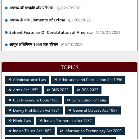
अपराध की प्रकृति और परिभाषा
12/20/2021
अपराध के तत्व Elements of Crime
8/08/2022
Salient Features Of Constitution of America
12/21/2021
आयुध अधिनियम 1959 एक परिचय
3/10/2022
TOPICS
Administrative Law
Arbitration and Conciliation Act 1996
Arms Act 1959
BNS 2023
BSA 2023
Civil Procedure Code 1908
Constitution of India
Dowry Prohibition Act 1961
General Clauses Act 1897
Hindu Law
Indian Partnership Act 1932
Indian Trusts Act 1882
Information Technology Act 2000