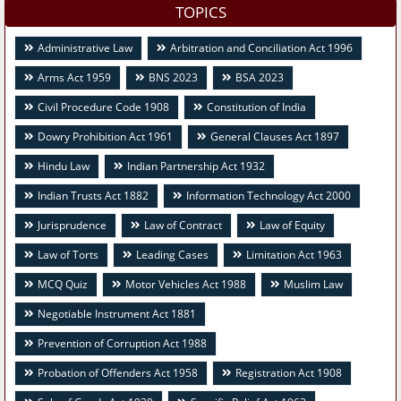
TOPICS
Administrative Law
Arbitration and Conciliation Act 1996
Arms Act 1959
BNS 2023
BSA 2023
Civil Procedure Code 1908
Constitution of India
Dowry Prohibition Act 1961
General Clauses Act 1897
Hindu Law
Indian Partnership Act 1932
Indian Trusts Act 1882
Information Technology Act 2000
Jurisprudence
Law of Contract
Law of Equity
Law of Torts
Leading Cases
Limitation Act 1963
MCQ Quiz
Motor Vehicles Act 1988
Muslim Law
Negotiable Instrument Act 1881
Prevention of Corruption Act 1988
Probation of Offenders Act 1958
Registration Act 1908