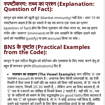
स्पष्टीकरण: तथ्य का प्रश्न (Explanation:
Question of Fact):
कानून इस बचाव को खुली छूट (blanket immunity) नहीं देता। धारा 19 का
स्पष्टीकरण कहता है कि हर मामले में यह तय करना एक 'तथ्य का प्रश्न'
(question of fact) होगा कि जिस नुकसान को रोका जाना था, क्या वह इतना
गंभीर और 'आसन्न' (imminent) था कि उस अपहानि के जोखिम उठाने वाले
कार्य को न्यायोचित (justify) या क्षमा (excuse) किया जा सके।
BNS के दृष्टांत (Practical Examples
from the Code):
कानून ने इस जटिल सिद्धांत को कोर्टरूम और एक्साम्स के लिए स्पष्ट करने हेतु दो
बहुत ही शानदार दृष्टांत (Illustrations) दिए हैं:
जलयान का उदाहरण (The Vessel Example):
मान लीजिए 'A' एक
जलयान (vessel) का कप्तान है। अचानक बिना किसी लापरवाही के, वह ऐसी
स्थिति में फँस जाता है जहाँ यदि वह जहाज की दिशा नहीं बदलता, तो 'B' नाव से
टकरा जाएगा, जिसमें 20-30 यात्री हैं,। लेकिन अगर वह दिशा बदलता है, तो
'C' नाव से टकराने का जोखिम है जिसमें केवल 2 यात्री हैं। यहाँ यदि 'A', नाव
'B' के यात्रियों को बचाने के लिए सद्भावपूर्वक (in good faith) दिशा बदलता है
और नाव 'C' को नुकसान पहुँचता है, तो 'A' ने कोई अपराध नहीं किया है, क्योंकि
उसने बड़े नुकसान को टालने के लिए बिना आपराधिक इरादे के यह जोखिम