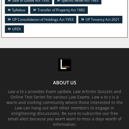
Sale of Goods Act 1930
Specific Relief Act 1963
Syllabus
Transfer of Property Act 1882
UP Consolidation of Holdings Act 1953
UP Tenancy Act 2021
UPZA
ABOUT US
Law a to z provides Exam update, Law Articles Quizzes and
Online Test Series for various Law Exams. Law a to z is a
warm and inviting community where those interested in the
Law can hang out with other members to engage in
enlightening discussions. Be sure to subscribe our free
email alert because you won’t want to miss a days worth of
information.