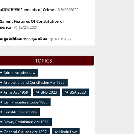
अपराध के तत्व Elements of Crime
8/08/2022
Salient Features Of Constitution of
merica
12/21/2021
आयुध अधिनियम 1959 एक परिचय
3/10/2022
TOPICS
Administrative Law
Arbitration and Conciliation Act 1996
Arms Act 1959
BNS 2023
BSA 2023
Civil Procedure Code 1908
Constitution of India
Dowry Prohibition Act 1961
General Clauses Act 1897
Hindu Law