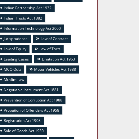
Indian Partnership Act 1932
Indian Trusts Act 1882
Information Technology Act 2000
Jurisprudence
Law of Contract
Law of Equity
Law of Torts
Leading Cases
Limitation Act 1963
MCQ Quiz
Motor Vehicles Act 1988
Muslim Law
Negotiable Instrument Act 1881
Prevention of Corruption Act 1988
Probation of Offenders Act 1958
Registration Act 1908
Sale of Goods Act 1930