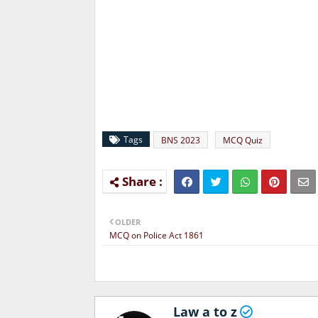
Tags
BNS 2023
MCQ Quiz
OLDER
MCQ on Police Act 1861
Law a to z