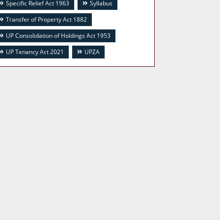
Specific Relief Act 1963
Syllabus
Transfer of Property Act 1882
UP Consolidation of Holdings Act 1953
UP Tenancy Act 2021
UPZA