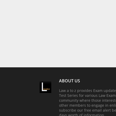
ABOUT US
Law a to z provides Exam update
Test Series for various Law Exams
community where those interest
other members to engage in enli
subscribe our free email alert b
days worth of information.