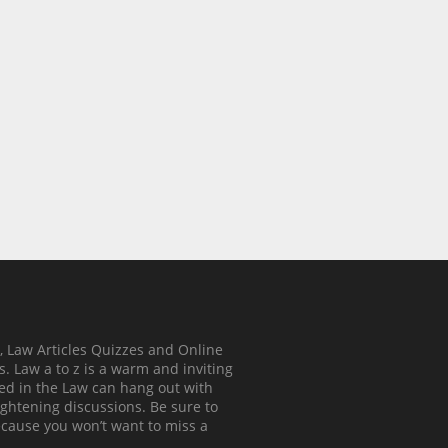
, Law Articles Quizzes and Online
. Law a to z is a warm and inviting
ed in the Law can hang out with
ghtening discussions. Be sure to
ecause you won’t want to miss a