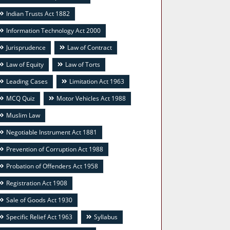
Indian Trusts Act 1882
Information Technology Act 2000
Jurisprudence
Law of Contract
Law of Equity
Law of Torts
Leading Cases
Limitation Act 1963
MCQ Quiz
Motor Vehicles Act 1988
Muslim Law
Negotiable Instrument Act 1881
Prevention of Corruption Act 1988
Probation of Offenders Act 1958
Registration Act 1908
Sale of Goods Act 1930
Specific Relief Act 1963
Syllabus