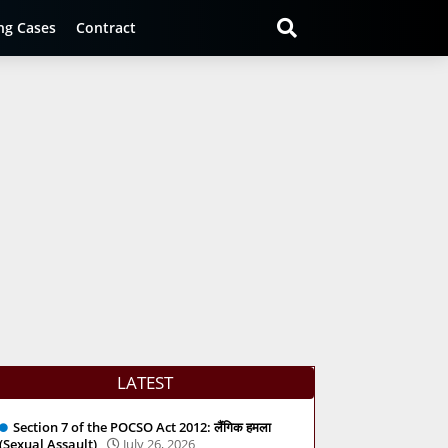
ng Cases
Contract
LATEST
Section 7 of the POCSO Act 2012: लैंगिक हमला
(Sexual Assault)
July 26, 2026