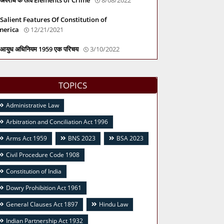
Salient Features Of Constitution of
merica
12/21/2021
आयुध अधिनियम 1959 एक परिचय
3/10/2022
TOPICS
Administrative Law
Arbitration and Conciliation Act 1996
Arms Act 1959
BNS 2023
BSA 2023
Civil Procedure Code 1908
Constitution of India
Dowry Prohibition Act 1961
General Clauses Act 1897
Hindu Law
Indian Partnership Act 1932