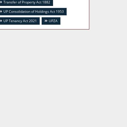
Transfer of Property Act 1882
UP Consolidation of Holdings Act 1953
UP Tenancy Act 2021
UPZA