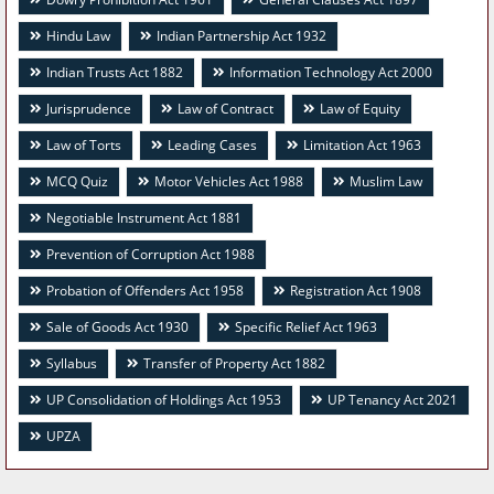
Hindu Law
Indian Partnership Act 1932
Indian Trusts Act 1882
Information Technology Act 2000
Jurisprudence
Law of Contract
Law of Equity
Law of Torts
Leading Cases
Limitation Act 1963
MCQ Quiz
Motor Vehicles Act 1988
Muslim Law
Negotiable Instrument Act 1881
Prevention of Corruption Act 1988
Probation of Offenders Act 1958
Registration Act 1908
Sale of Goods Act 1930
Specific Relief Act 1963
Syllabus
Transfer of Property Act 1882
UP Consolidation of Holdings Act 1953
UP Tenancy Act 2021
UPZA