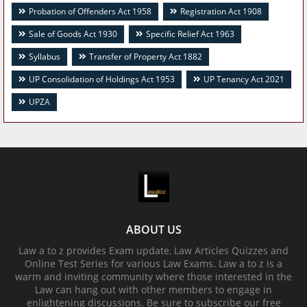
Probation of Offenders Act 1958
Registration Act 1908
Sale of Goods Act 1930
Specific Relief Act 1963
Syllabus
Transfer of Property Act 1882
UP Consolidation of Holdings Act 1953
UP Tenancy Act 2021
UPZA
ABOUT US
Law a to z provides Exam update, Law Articles Quizzes and
Online Test Series for various Law Exams. Law a to z is a
warm and inviting community where those interested in the
Law can hang out with other members to engage in
enlightening discussions. Be sure to subscribe our free