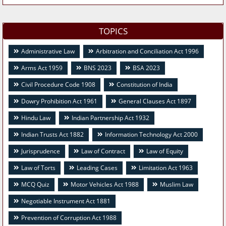
TOPICS
Administrative Law
Arbitration and Conciliation Act 1996
Arms Act 1959
BNS 2023
BSA 2023
Civil Procedure Code 1908
Constitution of India
Dowry Prohibition Act 1961
General Clauses Act 1897
Hindu Law
Indian Partnership Act 1932
Indian Trusts Act 1882
Information Technology Act 2000
Jurisprudence
Law of Contract
Law of Equity
Law of Torts
Leading Cases
Limitation Act 1963
MCQ Quiz
Motor Vehicles Act 1988
Muslim Law
Negotiable Instrument Act 1881
Prevention of Corruption Act 1988