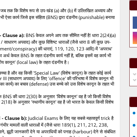
जब तक कि विशेष रूप से उप-खंड (a) और (b) में उल्लिखित अध्याय और
भी ऐसा कार्य जिसे इस संहिता (BNS) द्वारा दंडनीय (punishable) बनाया
 - Clause a):
BNS केवल अपने आप तक सीमित नहीं है! धारा 2(24)(a)
 / साधारण अपवाद) और कुछ विशिष्ट धाराओं (जैसे धारा 8 की कुछ उप-
(abetment/conspiracy) की धाराएं, 119, 120, 123 आदि) में 'अपराध'
 अर्थ केवल BNS के तहत दंडनीय कार्य नहीं है, बल्कि इसमें वह कार्य भी
नीय कानून' (local law) के तहत दंडनीय है।
्चा है और वह किसी 'Special Law' (विशेष कानून) के तहत कोई कार्य
r III (साधारण अपवाद) के लिए 'offence' की परिभाषा में विशेष कानून भी
 का कार्य) का बचाव (defense) उस बच्चे को उस विशेष कानून के तहत भी
ि BNS की धारा 2(30) के अनुसार 'विशेष कानून' वह है जो किसी विशेष
 2(18) के अनुसार 'स्थानीय कानून' वह है जो भारत के केवल किसी विशेष
 - Clause b):
Judicial Exams के लिए यह सबसे महत्वपूर्ण trick है
ंभीर मामलों वाली धाराओं में (जैसे धारा 189(1), 211, 212, 238,
े, झूठी जानकारी देने या अपराधियों को पनाह (harbour) देने से संबंधित