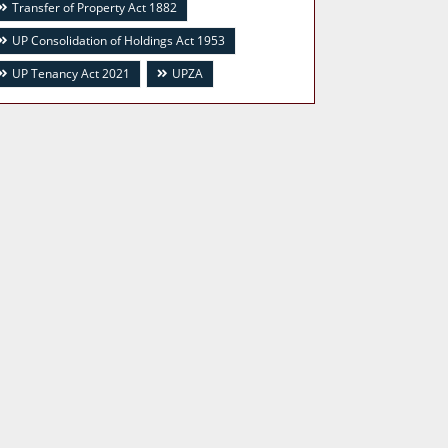
Transfer of Property Act 1882
UP Consolidation of Holdings Act 1953
UP Tenancy Act 2021
UPZA