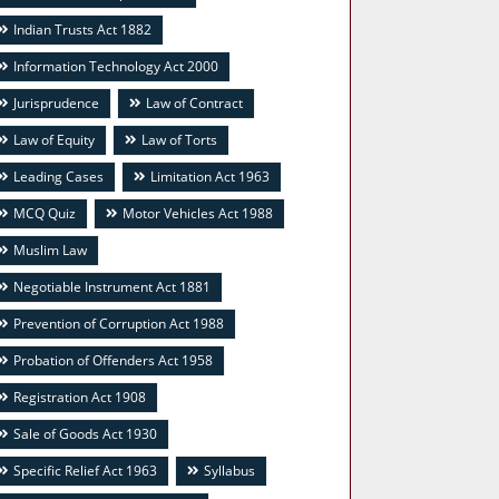
Indian Trusts Act 1882
Information Technology Act 2000
Jurisprudence
Law of Contract
Law of Equity
Law of Torts
Leading Cases
Limitation Act 1963
MCQ Quiz
Motor Vehicles Act 1988
Muslim Law
Negotiable Instrument Act 1881
Prevention of Corruption Act 1988
Probation of Offenders Act 1958
Registration Act 1908
Sale of Goods Act 1930
Specific Relief Act 1963
Syllabus