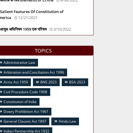
Salient Features Of Constitution of
merica
12/21/2021
आयुध अधिनियम 1959 एक परिचय
3/10/2022
TOPICS
Administrative Law
Arbitration and Conciliation Act 1996
Arms Act 1959
BNS 2023
BSA 2023
Civil Procedure Code 1908
Constitution of India
Dowry Prohibition Act 1961
General Clauses Act 1897
Hindu Law
Indian Partnership Act 1932