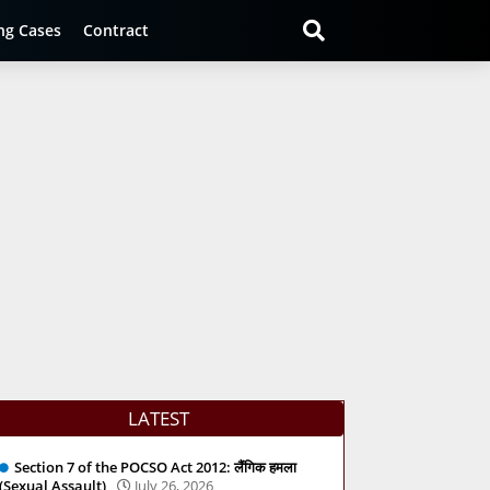
ng Cases
Contract
LATEST
Section 7 of the POCSO Act 2012: लैंगिक हमला
(Sexual Assault)
July 26, 2026