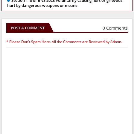
Section 118 of BNS 2023 Voluntarily causing hurt or grievous
hurt by dangerous weapons or means
0 Comments
POST A COMMENT
* Please Don't Spam Here. All the Comments are Reviewed by Admin.