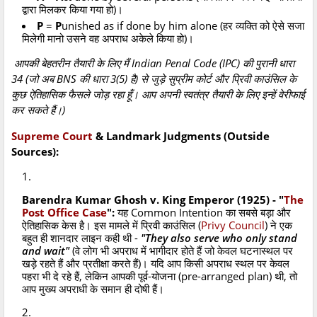
द्वारा मिलकर किया गया हो)।
P
=
P
unished as if done by him alone (हर व्यक्ति को ऐसे सजा
मिलेगी मानो उसने वह अपराध अकेले किया हो)।
आपकी बेहतरीन तैयारी के लिए मैं Indian Penal Code (IPC) की पुरानी धारा
34 (जो अब BNS की धारा 3(5) है) से जुड़े सुप्रीम कोर्ट और प्रिवी काउंसिल के
कुछ ऐतिहासिक फैसले जोड़ रहा हूँ। आप अपनी स्वतंत्र तैयारी के लिए इन्हें वेरीफाई
कर सकते हैं।)
Supreme Court
& Landmark Judgments (Outside
Sources):
Barendra Kumar Ghosh v. King Emperor (1925) - "
The
Post Office Case
":
यह Common Intention का सबसे बड़ा और
ऐतिहासिक केस है। इस मामले में प्रिवी काउंसिल (
Privy Council
) ने एक
बहुत ही शानदार लाइन कही थी -
"They also serve who only stand
and wait"
(वे लोग भी अपराध में भागीदार होते हैं जो केवल घटनास्थल पर
खड़े रहते हैं और प्रतीक्षा करते हैं)। यदि आप किसी अपराध स्थल पर केवल
पहरा भी दे रहे हैं, लेकिन आपकी पूर्व-योजना (pre-arranged plan) थी, तो
आप मुख्य अपराधी के समान ही दोषी हैं।