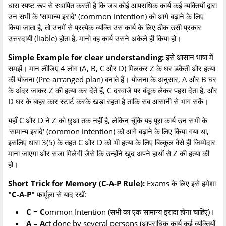
धारा स्पष्ट रूप से स्थापित करती है कि जब कोई आपराधिक कार्य कई व्यक्तियों द्वारा
उन सभी के 'सामान्य इरादे' (common intention) को आगे बढ़ाने के लिए
किया जाता है, तो उनमें से प्रत्येक व्यक्ति उस कार्य के लिए ठीक उसी प्रकार
उत्तरदायी (liable) होता है, मानो वह कार्य उसने अकेले ही किया हो।
Simple Example for clear understanding:
इसे आसान भाषा में
समझें। मान लीजिए 4 लोग (A, B, C और D) मिलकर Z के घर डकैती और हत्या
की योजना (Pre-arranged plan) बनाते हैं। योजना के अनुसार, A और B घर
के अंदर जाकर Z की हत्या कर देते हैं, C दरवाजे पर बंदूक लेकर पहरा देता है, और
D घर के बाहर कार स्टार्ट करके खड़ा रहता है ताकि सब आसानी से भाग सकें।
यहाँ C और D ने Z को छुआ तक नहीं है, लेकिन चूँकि यह पूरा कार्य उन सभी के
'सामान्य इरादे' (common intention) को आगे बढ़ाने के लिए किया गया था,
इसलिए धारा 3(5) के तहत C और D को भी हत्या के लिए बिल्कुल वैसे ही जिम्मेदार
माना जाएगा और सजा मिलेगी जैसे कि उन्होंने खुद अपने हाथों से Z की हत्या की
हो।
Short Trick for Memory (C-A-P Rule):
Exams के लिए इसे हमेशा
"C-A-P"
फार्मूला से याद रखें:
C
=
C
ommon Intention (सभी का एक सामान्य इरादा होना चाहिए)।
A
=
A
ct done by several persons (आपराधिक कार्य कई व्यक्तियों