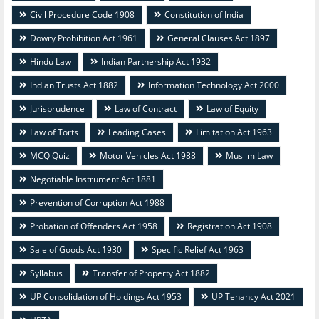
Civil Procedure Code 1908
Constitution of India
Dowry Prohibition Act 1961
General Clauses Act 1897
Hindu Law
Indian Partnership Act 1932
Indian Trusts Act 1882
Information Technology Act 2000
Jurisprudence
Law of Contract
Law of Equity
Law of Torts
Leading Cases
Limitation Act 1963
MCQ Quiz
Motor Vehicles Act 1988
Muslim Law
Negotiable Instrument Act 1881
Prevention of Corruption Act 1988
Probation of Offenders Act 1958
Registration Act 1908
Sale of Goods Act 1930
Specific Relief Act 1963
Syllabus
Transfer of Property Act 1882
UP Consolidation of Holdings Act 1953
UP Tenancy Act 2021